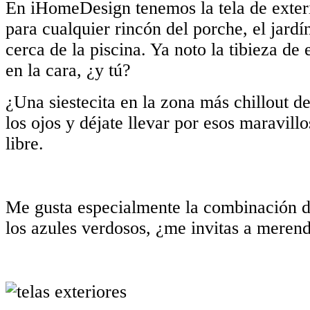
ble.
En iHomeDesign tenemos la tela de exteri
¡¡Psicodecoremos
para cualquier rincón del porche, el jard
!
cerca de la piscina. Ya noto la tibieza de
l
en la cara, ¿y tú?
¿Una siestecita en la zona más chillout de
los ojos y déjate llevar por esos maravillo
libre.
E
E
Me gusta especialmente la combinación d
los azules verdosos, ¿me invitas a meren