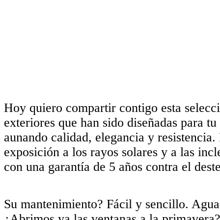
as
Hoy quiero compartir contigo esta selecci
exteriores que han sido diseñadas para tu 
aunando calidad, elegancia y resistencia. 
es
exposición a los rayos solares y a las in
a
con una garantía de 5 años contra el deste
,
s,
vación
Su mantenimiento? Fácil y sencillo. Agua 
idad.
¿Abrimos ya las ventanas a la primavera