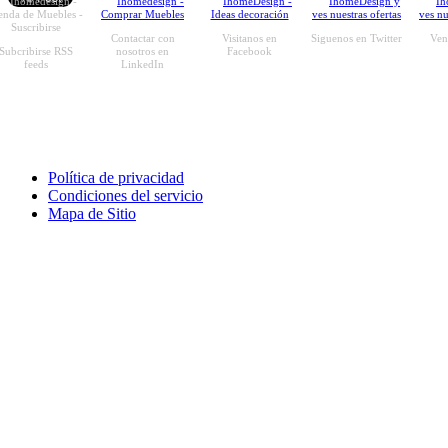
Contactar con
Visitanos en
Siguenos en Twitter
Ven 
Subcribirse RSS
nosotros en
Facebook
feeds
LinkedIn
Política de privacidad
Condiciones del servicio
Mapa de Sitio