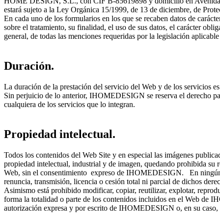
HOME DESIGN, S.L., con CIF B-85619898 y domicilio en Avenida de
estará sujeto a la Ley Orgánica 15/1999, de 13 de diciembre, de Prote
En cada uno de los formularios en los que se recaben datos de carácter
sobre el tratamiento, su finalidad, el uso de sus datos, el carácter oblig
general, de todas las menciones requeridas por la legislación aplicable
Duración.
La duración de la prestación del servicio del Web y de los servicios es
Sin perjuicio de lo anterior, IHOMEDESIGN se reserva el derecho para
cualquiera de los servicios que lo integran.
Propiedad intelectual.
Todos los contenidos del Web Site y en especial las imágenes publi
propiedad intelectual, industrial y de imagen, quedando prohibida su r
Web, sin el consentimiento expreso de IHOMEDESIGN. En ningún cas
renuncia, transmisión, licencia o cesión total ni parcial de dichos
Asimismo está prohibido modificar, copiar, reutilizar, explotar, reprodu
forma la totalidad o parte de los contenidos incluidos en el Web de
autorización expresa y por escrito de IHOMEDESIGN o, en su caso, de