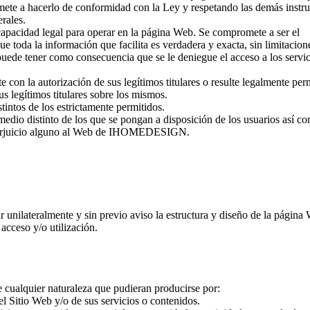
mete a hacerlo de conformidad con la Ley y respetando las demás instr
rales.
capacidad legal para operar en la página Web. Se compromete a ser el
e toda la información que facilita es verdadera y exacta, sin limitacion
puede tener como consecuencia que se le deniegue el acceso a los servic
 con la autorización de sus legítimos titulares o resulte legalmente per
legítimos titulares sobre los mismos.
stintos de los estrictamente permitidos.
medio distinto de los que se pongan a disposición de los usuarios así c
n perjuicio alguno al Web de IHOMEDESIGN.
lateralmente y sin previo aviso la estructura y diseño de la página 
acceso y/o utilización.
ualquier naturaleza que pudieran producirse por:
l Sitio Web y/o de sus servicios o contenidos.