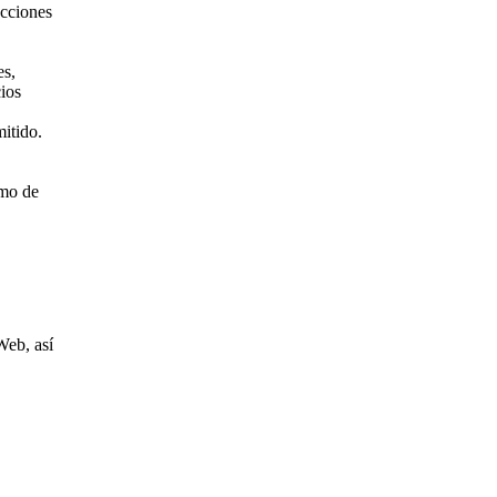
ucciones
es,
ios
mitido.
omo de
Web, así