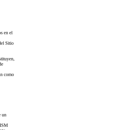
os en el
el Sitio
tituyen,
de
gan como
e un
ORISM