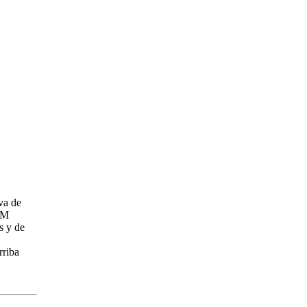
va de
SM
s y de
rriba