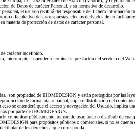
 Europa, 13 – 28224 Pozuelo de Alarcón (Madrid), y cuyo tratamie
cción de Datos de carácter Personal, y su normativa de desarrollo.
 personal, el usuario recibirá del responsable del fichero información d
atorio o facultativo de sus respuestas, efectos derivados de no facilitarlo
 en materia de protección de datos de carácter personal.
 de carácter indefinido.
, interrumpir, suspender o terminar la prestación del servicio del Web
cadas, son propiedad de IHOMEDESIGN y están protegidos por las leye
eproducción de forma total o parcial, copia o distribución del contenido
o se entenderá que el acceso y navegación del Usuario, implica un
 derechos por parte de IHOMEDESIGN.
cir, comunicar públicamente, transmitir, usar, tratar o distribuir de cualq
 IHOMEDESIGN para propósitos públicos o comerciales, si no se cuenta 
l titular de los derechos a que corresponda.