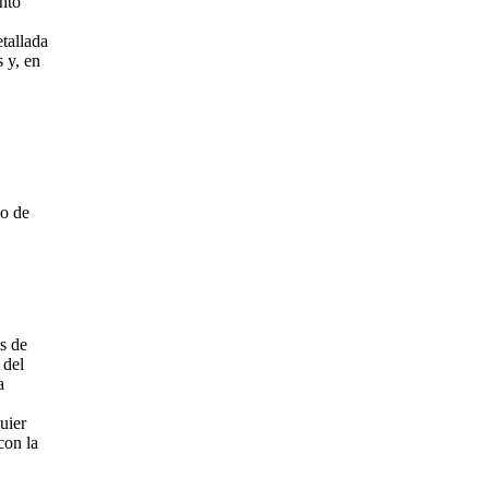
nto
etallada
s y, en
 o de
s de
 del
a
uier
con la