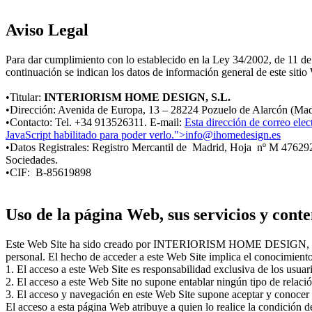
Aviso Legal
Para dar cumplimiento con lo establecido en la Ley 34/2002, de 11 de j
continuación se indican los datos de información general de este sitio
•Titular:
INTERIORISM HOME DESIGN, S.L.
•Dirección: Avenida de Europa, 13 – 28224 Pozuelo de Alarcón (Mad
•Contacto: Tel. +34 913526311. E-mail:
Esta dirección de correo elec
JavaScript habilitado para poder verlo.
">
info@ihomedesign.es
•Datos Registrales: Registro Mercantil de Madrid, Hoja nº M 476292,
Sociedades.
•CIF: B-85619898
Uso de la página Web, sus servicios y conte
Este Web Site ha sido creado por INTERIORISM HOME DESIGN, S.
personal. El hecho de acceder a este Web Site implica el conocimiento
1. El acceso a este Web Site es responsabilidad exclusiva de los usuar
2. El acceso a este Web Site no supone entablar ningún tipo de rela
3. El acceso y navegación en este Web Site supone aceptar y conocer l
El acceso a esta página Web atribuye a quien lo realice la condición d