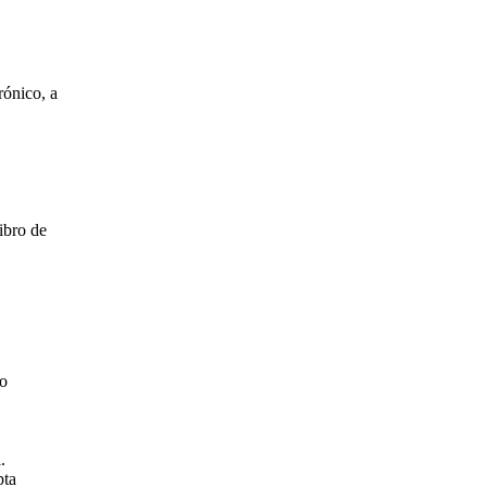
rónico, a
ibro de
o
.
pta