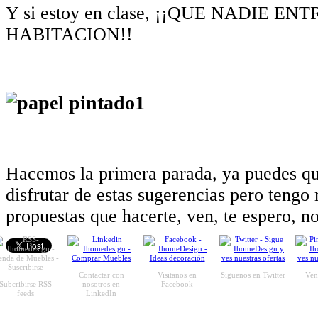
Y si estoy en clase, ¡¡QUE NADIE EN
HABITACION!!
Hacemos la primera parada, ya puedes qui
disfrutar de estas sugerencias pero teng
propuestas que hacerte, ven, te espero, no
Contactar con
Visitanos en
Siguenos en Twitter
Ven 
Subcribirse RSS
nosotros en
Facebook
feeds
LinkedIn