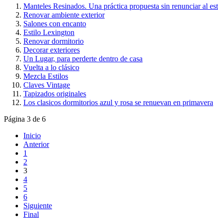
Manteles Resinados. Una práctica propuesta sin renunciar al est
Renovar ambiente exterior
Salones con encanto
Estilo Lexington
Renovar dormitorio
Decorar exteriores
Un Lugar, para perderte dentro de casa
Vuelta a lo clásico
Mezcla Estilos
Claves Vintage
Tapizados originales
Los clasicos dormitorios azul y rosa se renuevan en primavera
Página 3 de 6
Inicio
Anterior
1
2
3
4
5
6
Siguiente
Final