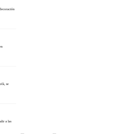
decoración
en
ofá, se
lir a las