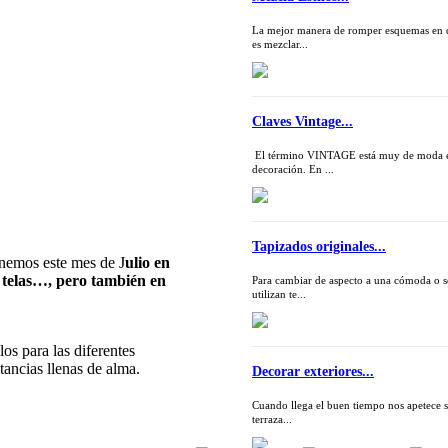
La mejor manera de romper esquemas en 
es mezclar...
Claves Vintage...
El término VINTAGE está muy de moda 
decoración. En ...
Tapizados originales...
enemos este mes de J
ulio en
, telas…, pero también en
Para cambiar de aspecto a una cómoda o s
utilizan te...
os para las diferentes
stancias llenas de alma.
Decorar exteriores...
Cuando llega el buen tiempo nos apetece sa
terraza...