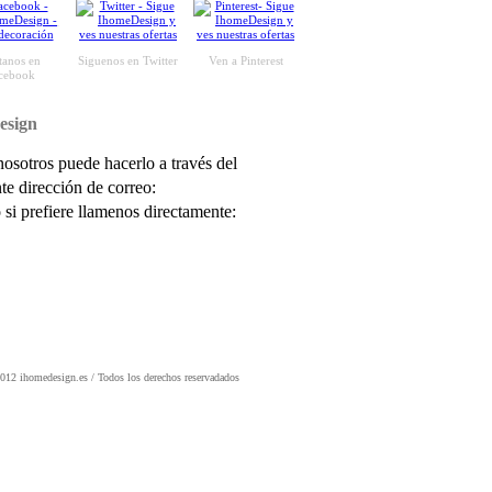
itanos en
Siguenos en Twitter
Ven a Pinterest
cebook
esign
nosotros puede hacerlo a través del
nte dirección de correo:
 si prefiere llamenos directamente:
012 ihomedesign.es / Todos los derechos reservadados