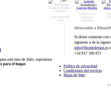
Contactar con
Vis
Subcribirse RSS
nosotros en
Fa
feeds
LinkedIn
Bienvenido a iHomeD
Si desea contactar con 
siguiente a de la siguie
info@ihomedesign.es
o
I
+34 917 300 871
para este mes de Julio, esperamos
 para el hogar.
Política de privacidad
Condiciones del servicio
Mapa de Sitio
© 2