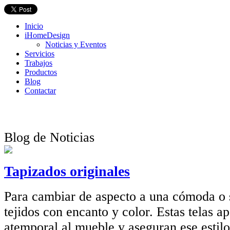
Inicio
iHomeDesign
Noticias y Eventos
Servicios
Trabajos
Productos
Blog
Contactar
Blog de Noticias
Tapizados originales
Para cambiar de aspecto a una cómoda o s
tejidos con encanto y color. Estas telas a
atemporal al mueble y aseguran ese estilo