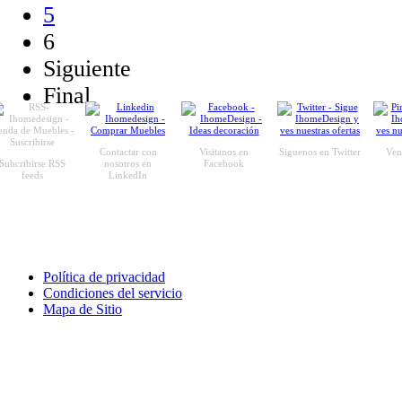
5
6
Siguiente
Final
Contactar con
Visitanos en
Siguenos en Twitter
Ven 
Subcribirse RSS
nosotros en
Facebook
feeds
LinkedIn
Política de privacidad
Condiciones del servicio
Mapa de Sitio